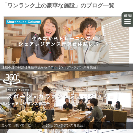
「ワンランク上の豪華な施設」のブログ一覧
運動不足の解決は居住環境から？？：【シェアレジデンス青葉台】
走って、漕いで、歌う！！：【シェアレジデンス青葉台】