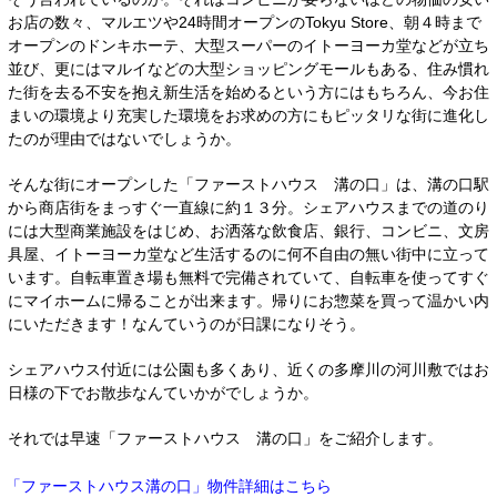
お店の数々、マルエツや24時間オープンのTokyu Store、朝４時まで
オープンのドンキホーテ、大型スーパーのイトーヨーカ堂などが立ち
並び、更にはマルイなどの大型ショッピングモールもある、住み慣れ
た街を去る不安を抱え新生活を始めるという方にはもちろん、今お住
まいの環境より充実した環境をお求めの方にもピッタリな街に進化し
たのが理由ではないでしょうか。
そんな街にオープンした「ファーストハウス 溝の口」は、溝の口駅
から商店街をまっすぐ一直線に約１３分。シェアハウスまでの道のり
には大型商業施設をはじめ、お洒落な飲食店、銀行、コンビニ、文房
具屋、イトーヨーカ堂など生活するのに何不自由の無い街中に立って
います。自転車置き場も無料で完備されていて、自転車を使ってすぐ
にマイホームに帰ることが出来ます。帰りにお惣菜を買って温かい内
にいただきます！なんていうのが日課になりそう。
シェアハウス付近には公園も多くあり、近くの多摩川の河川敷ではお
日様の下でお散歩なんていかがでしょうか。
それでは早速「ファーストハウス 溝の口」をご紹介します。
物件詳細はこちら
「ファーストハウス溝の口」