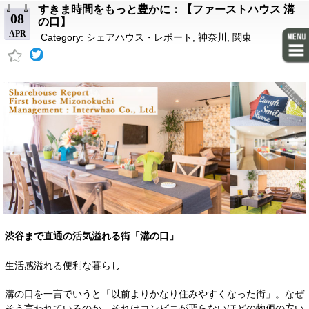
すきま時間をもっと豊かに：【ファーストハウス 溝
08
の口】
APR
Category:
シェアハウス・レポート
,
神奈川
,
関東
渋谷まで直通の活気溢れる街「溝の口」
生活感溢れる便利な暮らし
溝の口を一言でいうと「以前よりかなり住みやすくなった街」。なぜ
そう言われているのか。それはコンビニが要らないほどの物価の安い