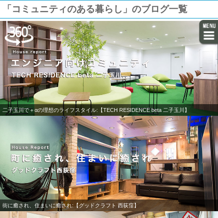
「コミュニティのある暮らし」のブログ一覧
二子玉川で＋αの理想のライフスタイル:【TECH RESIDENCE beta 二子玉川】
街に癒され、住まいに癒され:【グッドクラフト 西荻窪】