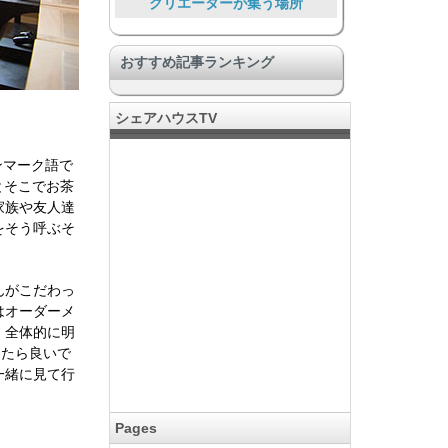
クリエーターが集う場所
コミュニティのある暮らし
おすすめ記事ランキング
音楽好きに嬉しい
大勢で暮らす大型物件
シェアハウスTV
安心安全
ンマーク語で
ペットと暮らす
とそこでお茶
趣味でつながる
家族や友人達
をそう呼ぶそ
暮らしを通して助け合う
リゾート気分
んがこだわっ
はオーダーメ
、全体的に明
したら良いで
一緒に見て行
Pages