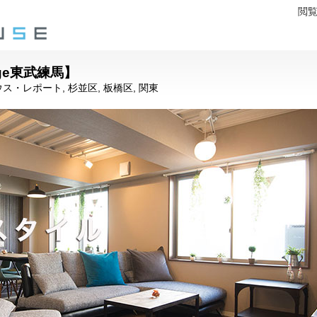
閲
ge東武練馬】
ウス・レポート
,
杉並区
,
板橋区
,
関東