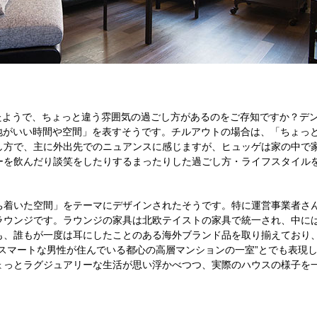
）と似たようで、ちょっと違う雰囲気の過ごし方があるのをご存知ですか？デ
心地がいい時間や空間」を表すそうです。チルアウトの場合は、「ちょっ
し方で、主に外出先でのニュアンスに感じますが、ヒュッゲは家の中で
ーを飲んだり談笑をしたりするまったりした過ごし方・ライフスタイル
ち着いた空間」をテーマにデザインされたそうです。特に運営事業者さ
ラウンジです。ラウンジの家具は北欧テイストの家具で統一され、中に
も、誰もが一度は耳にしたことのある海外ブランド品を取り揃えており
スマートな男性が住んでいる都心の高層マンションの一室”とでも表現
ょっとラグジュアリーな生活が思い浮かべつつ、実際のハウスの様子を