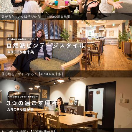
繋がるキッカケは学びから：【masobi高田馬場】
居心地をデザインする：【ARDEN東十条】
3つの過ごす場所：【ARDEN藤が丘】