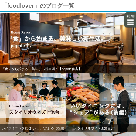
「foodlover」のブログ一覧
「食」から始まる、美味しい新生活：【popote住吉】
いいダイニングには”シェア”がある（後編）：【スタイリオウィズ上池台】