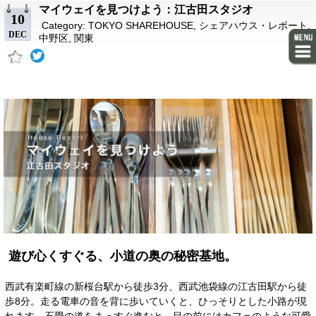
マイウェイを見つけよう：江古田スタジオ
10
Category:
TOKYO SHAREHOUSE
,
シェアハウス・レポート
,
DEC
中野区
,
関東
遊び心くすぐる、小道の奥の秘密基地。
西武有楽町線の新桜台駅から徒歩3分、西武池袋線の江古田駅から徒
歩8分。走る電車の音を背に歩いていくと、ひっそりとした小路が現