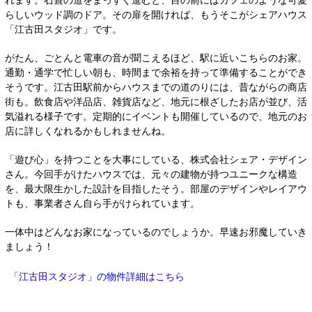
れます。石畳の道をまっすぐ進むと、目の前にはカフェのような可愛
らしいウッド調のドア。その扉
を開ければ、もう
そこがシェアハウス
「江古田スタジオ」です。
がたん、ごとんと電車の音が聞こえるほど、駅に近いこちらのお家。
通勤・通学で忙しい朝も、時間まで余裕を持って準備することができ
そうです。江古田駅前からハウスまでの道のりには、昔ながらの商店
街も。飲食店や洋品店、雑貨店など、地元に根ざしたお店が並び、活
気溢れる様子です。定期的にイベントも開催しているので、地元のお
店に詳しくなれるかもしれませんね。
「遊び心」を持つことを大事にしている、株式会社シェア・デザイン
さん。今回手がけたハウスでは、元々の建物が持つユニークな構造
を、最大限生かした設計を目指したそう。部屋のデザインやレイアウ
トも、事業者さん自ら手がけられています。
一体中はどんなお家になっているのでしょうか。早速お邪魔していき
ましょう！
「江古田スタジオ」の物件詳細はこちら