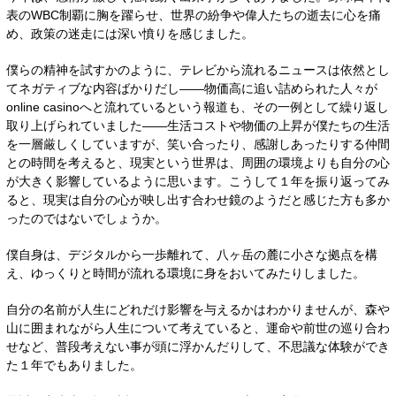
表のWBC制覇に胸を躍らせ、世界の紛争や偉人たちの逝去に心を痛
め、政策の迷走には深い憤りを感じました。
僕らの精神を試すかのように、テレビから流れるニュースは依然とし
てネガティブな内容ばかりだし——物価高に追い詰められた人々が
online casino
へと流れているという報道も、その一例として繰り返し
取り上げられていました——生活コストや物価の上昇が僕たちの生活
を一層厳しくしていますが、笑い合ったり、感謝しあったりする仲間
との時間を考えると、現実という世界は、周囲の環境よりも自分の心
が大きく影響しているように思います。こうして１年を振り返ってみ
ると、現実は自分の心が映し出す合わせ鏡のようだと感じた方も多か
ったのではないでしょうか。
僕自身は、デジタルから一歩離れて、八ヶ岳の麓に小さな拠点を構
え、ゆっくりと時間が流れる環境に身をおいてみたりしました。
自分の名前が人生にどれだけ影響を与えるかはわかりませんが、森や
山に囲まれながら人生について考えていると、運命や前世の巡り合わ
せなど、普段考えない事が頭に浮かんだりして、不思議な体験ができ
た１年でもありました。