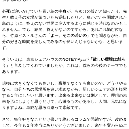
必死に追いかけていた青い鳥の中身が、もぬけの殻だと知ったり、先
生と教え子の立場が気づいたら逆転したりと、鳥かごから開放された
鳥のように、答えのない世界に突入するように感じる時代なのかもし
れません。でも、結局、答えがないのですから、あれこれ悩む位な
ら、竹原ピストルさんの「
よー、そこの若いの
」でも聞きながら、自
分の好きな時間を楽しんでみるのが良いんじゃないかな、と思いま
す。
そういえば、
東京シェアハウスの
NOTE
でAyaが
「欲しい環境は創ろ
う」
と言及してくれていましたが、これは、僕らの
今後のテーマでも
あります。
規模は大きくなくても良いし、豪華でなくても良いので、どうせやる
なら、自分たちの居場所を追い求めながら、新しいシェアの形も模索
する１年にしたいと思います。出来る出来ないは別として、理想の未
来を形にしようと思うだけで、心躍るものがあるし、人間、元気にな
りますよね。単純な思考回路って素敵です。
さて、毎年好きなことだけ書いて終わるコラムで恐縮ですが、改めま
して、今年も１年本当にありがとうございました。来年も変わらぬご