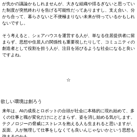
が先かの議論かもしれませんが、大きな組織や揺るぎないと思ってい
た制度が突然終わりを告げる可能性だってありますし、支え合い、分
かち合って、暮らさないと不便極まりない未来が待っているかもしれ
ないですし。
そう考えると、シェアハウスを運営する人が、単なる住居提供者に留
まらず、思想や住居人の関係性も重要視したりして、コミュニティの
創造者として役割を担う人が、注目を浴びるような社会になると良い
ですよね。
☆
欲しい環境は創ろう
来年は、AIの成長とロボットの台頭が社会に本格的に現れ始めて、多
くの仕事と職が変化だけにとどまらず、姿を消し始める気がします。
テクノロジーの脅威にストレスを抱える人も生まれると思いますが、
反面、人が無理して仕事をしなくても良いんじゃないかという思想も
強まるのかも。