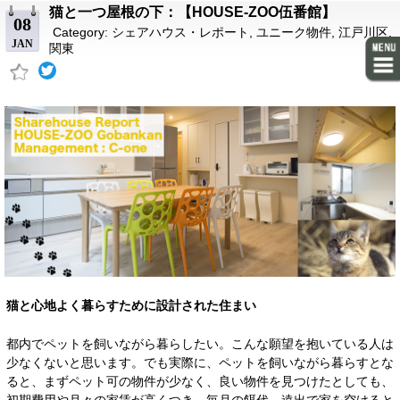
猫と一つ屋根の下：【HOUSE-ZOO伍番館】
08
Category:
シェアハウス・レポート
,
ユニーク物件
,
江戸川区
,
JAN
関東
猫と心地よく暮らすために設計された住まい
都内でペットを飼いながら暮らしたい。こんな願望を抱いている人は
少なくないと思います。でも実際に、ペットを飼いながら暮らすとな
ると、まずペット可の物件が少なく、良い物件を見つけたとしても、