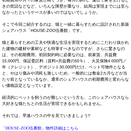
初期費用や月々の家賃が高くつき、毎月の餌代、遠出で家を空けると
きの世話などなど、いろんな障壁が重なり、結局は実現までには至ら
なかったというケースが多いのではないでしょうか。
そこで今回ご紹介するのは、猫と一緒に暮らすために設計された新築
シェアハウス「HOUSE-ZOO伍番館」です。
猫と暮らすための工夫や快適な生活を実現するためにこだわり抜かれ
た建物の建材や素材なども特筆すべきなのですが、さらに驚きなの
は、その初期費用。初回契約時に必要なのは、前家賃、共益費
15,000円、保証委託料（賃料+共益費の50％）、火災保険4.000円／
年（クレジット）、デポジット30,000円だけ。ペット可物件となる
と、やはり傷みや消耗も激しいため、一般的には敷金2カ月などが当
たり前となっているなか、通常のシェアハウスの初期費用と変わらな
い価格設定となっています。
経済的にペットを飼うのが難しいという方も、このシェアハウスなら
大好きな猫たちとの生活が実現できるかもしれません。
それでは、早速ハウスの中を見ていきましょう!!
物件詳細はこちら
「HOUSE-ZOO伍番館」