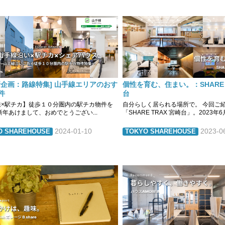
新企画：路線特集] 山手線エリアのおす
個性を育む、住まい。：SHARE 
件
台
線×駅チカ】徒歩１０分圏内の駅チカ物件を
自分らしく居られる場所で。 今回ご
新年あけまして、おめでとうござい...
「SHARE TRAX 宮崎台」。2023年6月.
2024-01-10
2023-0
O SHAREHOUSE
TOKYO SHAREHOUSE