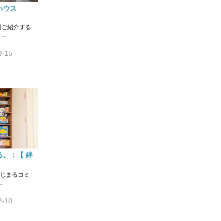
ハウス
回ご紹介する
..
3-15
。：【 絆
じまるコミ
.
2-10