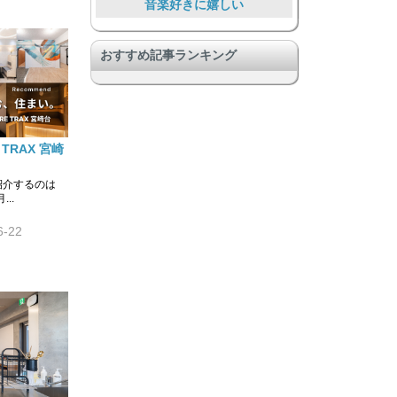
音楽好きに嬉しい
暮らしを通して助け合う
おすすめ記事ランキング
学びのある暮らし
大勢で暮らす大型物件
安心安全
TRAX 宮崎
Food Lover
旅人、短期滞在者向け
紹介するのは
..
SOHOあり、仕事とつながる
6-22
コミュニティのある暮らし