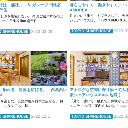
暮らしやすく、働きやすく。：
けは、趣味。：＆ ガレージ 日比谷
AMOREA
南千住
住まいに「働く」もプラスして。 今
らしさを妥協しない。 今回ご紹介するのは
シェアハウスは、「ハウスAMOREA」.
ージ 日比谷 line 南千住...
2023-0
TOKYO SHAREHOUSE
2023-03-28
O SHAREHOUSE
に触れる、世界を広げる。：西葛西レ
アナログな空間に寄り添ってみる
ス
家シェアハウス-hug- 池袋 】
間を楽しむ。交流の輪が日本に広がる。 何
「見て・聴いて・触れて」体験からは
、しなくても、時...
ュニティ 今回ご案内するのは「-hug-..
2022-12-1
2022-0
O SHAREHOUSE
TOKYO SHAREHOUSE