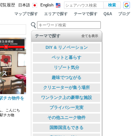
閲覧履歴
日本語
English
マップで探す
エリアで探す
テーマで探す
ブログ
Q&A
テーマで探す
全てを表示
DIY & リノベーション
ペットと暮らす
リゾート気分
趣味でつながる
クリエーターが集う場所
ワンランク上の豪華な施設
駅チカ物件を
プライバシー充実
ん、こんにち
駅チカ物
その他ユニーク物件
国際国流もできる