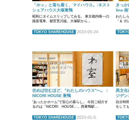
「ホッ」と落ち着く、マイハウス。:ネスト
きっか
シェアハウス大塚巣鴨
line 
昭和にタイムスリップしてみる。 東京都内唯一の
わたし
路面電車、都営荒川線。大塚駅から...
「＆ ガレ
2023-05-24
TOKYO SHAREHOUSE
TOKY
住めば住むほど、”わたしのハウス”へ。：
異文化
NICORI HOUSE 巣鴨
ジデン
”あったかホーム”で安心の暮らし。 今回ご紹介す
自分時
るのは「NICORI HOUSE」。西巣鴨駅...
をしても
2023-01-5
TOKYO SHAREHOUSE
TOKY