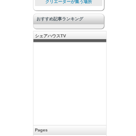
クリエーターが集う場所
Food Lover
おすすめ記事ランキング
安心安全
大勢で暮らす大型物件
シェアハウスTV
ペットと暮らす
暮らしを通して助け合う
旅人、短期滞在者向け
コミュニティのある暮らし
DIY & リノベーション
Pages