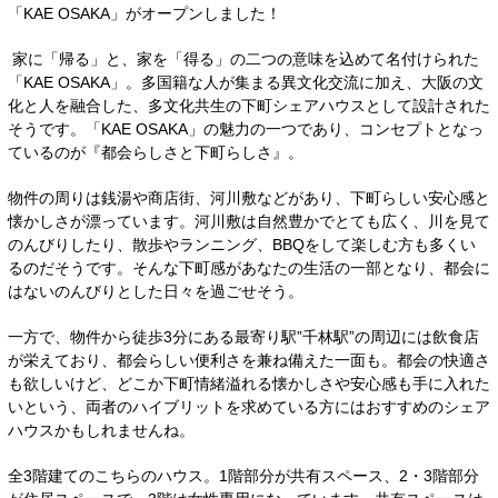
「KAE OSAKA」がオープンしました！
家に「帰る」と、家を「得る」の二つの意味を込めて名付けられた
「KAE OSAKA」。多国籍な人が集まる異文化交流に加え、大阪の文
化と人を融合した、多文化共生の下町シェアハウスとして設計された
そうです。「KAE OSAKA」の魅力の一つであり、コンセプトとなっ
ているのが『都会らしさと下町らしさ』。
物件の周りは銭湯や商店街、河川敷などがあり、下町らしい安心感と
懐かしさが漂っています。河川敷は自然豊かでとても広く、川を見て
のんびりしたり、散歩やランニング、BBQをして楽しむ方も多くい
るのだそうです。そんな下町感があなたの生活の一部となり、都会に
はないのんびりとした日々を過ごせそう。
一方で、物件から徒歩3分にある最寄り駅”千林駅”の周辺には飲食店
が栄えており、都会らしい便利さを兼ね備えた一面も。都会の快適さ
も欲しいけど、どこか下町情緒溢れる懐かしさや安心感も手に入れた
いという、両者のハイブリットを求めている方にはおすすめのシェア
ハウスかもしれませんね。
全3階建てのこちらのハウス。1階部分が共有スペース、2・3階部分