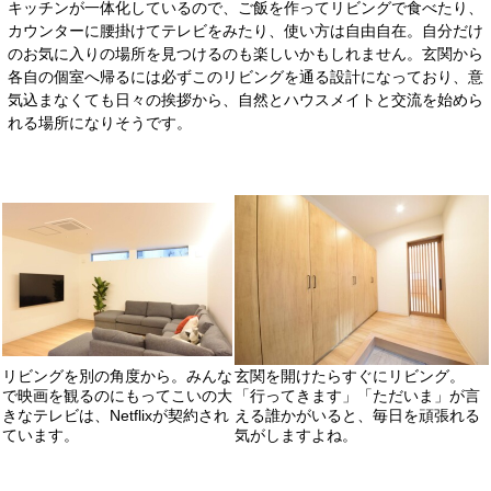
キッチンが一体化しているので、ご飯を作ってリビングで食べたり、
カウンターに腰掛けてテレビをみたり、使い方は自由自在。自分だけ
のお気に入りの場所を見つけるのも楽しいかもしれません。玄関から
各自の個室へ帰るには必ずこのリビングを通る設計になっており、意
気込まなくても日々の挨拶から、自然とハウスメイトと交流を始めら
れる場所になりそうです。
リビングを別の角度から。みんな
玄関を開けたらすぐにリビング。
で映画を観るのにもってこいの大
「行ってきます」「ただいま」が言
きなテレビは、Netflixが契約され
える誰かがいると、毎日を頑張れる
ています。
気がしますよね。