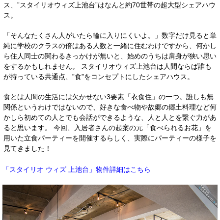
ス、”スタイリオウィズ上池台”はなんと約70世帯の超大型シェアハウ
ス。
「そんなたくさん人がいたら輪に入りにくいよ。」数字だけ見ると単
純に学校のクラスの倍はある人数と一緒に住むわけですから、何かし
ら住人同士の関わるきっかけが無いと、始めのうちは肩身が狭い思い
をするかもしれません。
スタイリオウィズ上池台は人間ならば誰も
が持っている共通点、”食”をコンセプトにしたシェアハウス。
食とは人間の生活には欠かせない3要素「衣食住」の一つ。誰しも無
関係というわけではないので、好きな食べ物や故郷の郷土料理など何
かしら初めての人とでも会話ができるような、人と人とを繋ぐ力があ
ると思います。
今回、入居者さんの起案の元「食べられるお花」を
用いた立食パーティーを開催するらしく、実際にパーティーの様子を
見てきました！
物件詳細はこちら
「スタイリオ ウィズ 上池台」