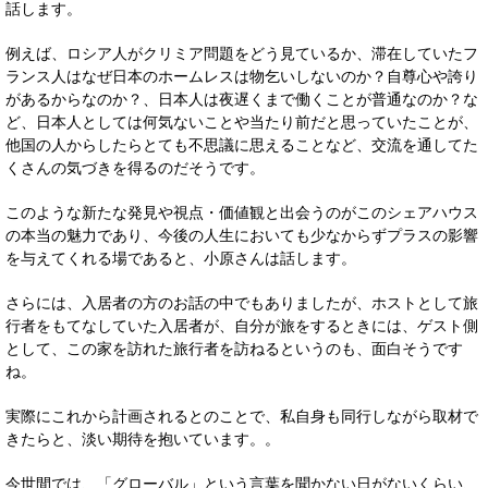
話します。
例えば、ロシア人がクリミア問題をどう見ているか、滞在していたフ
ランス人はなぜ日本のホームレスは物乞いしないのか？自尊心や誇り
があるからなのか？、日本人は夜遅くまで働くことが普通なのか？な
ど、日本人としては何気ないことや当たり前だと思っていたことが、
他国の人からしたらとても不思議に思えることなど、交流を通してた
くさんの気づきを得るのだそうです。
このような新たな発見や視点・価値観と出会うのがこのシェアハウス
の本当の魅力であり、今後の人生においても少なからずプラスの影響
を与えてくれる場であると、小原さんは話します。
さらには、入居者の方のお話の中でもありましたが、ホストとして旅
行者をもてなしていた入居者が、自分が旅をするときには、ゲスト側
として、この家を訪れた旅行者を訪ねるというのも、面白そうです
ね。
実際にこれから計画されるとのことで、私自身も同行しながら取材で
きたらと、淡い期待を抱いています。。
今世間では、「グローバル」という言葉を聞かない日がないくらい、