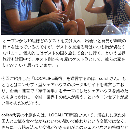
オープンから10組ほどのゲストを受け入れ、出会いと発見が満載の
日々を送っているのですが、ゲストを見送る時はいつも胸が切なく
なります。個人的にはゲストの国を旅して会いに行く、という世界
旅行も計画中で、ホスト側から今度はゲスト側として、彼らの家を
訪ねてたいと思っています。」
今回ご紹介した「LOCALIFE新宿」を運営するのは、colishさん。も
ともとはコンセプト型シェアハウスのポータルサイトを運営してお
り、企画・運営で「家中留学」をテーマにしたシェアハウスを始めた
のをきっかけに、今回「世界中の旅人が集う」というコンセプトが思
い浮かんだのだそう。
colish代表の小原さんは、LOCALIFE新宿について、滞在しに来た外
国人とご飯を食べながらわいわい騒いで終わりという交流ではなく、
さらに一歩踏み込んだ交流ができるのがこのシェアハウスの特徴だと