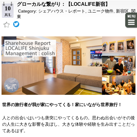
グローカルな繋がり：【LOCALIFE新宿】
10
Category:
シェアハウス・レポート
,
ユニーク物件
,
新宿区
,
関
JUL
東
世界の旅行者が我が家にやってくる！家にいながら世界旅行！
人との出会いはいつも唐突にやってくるもの。思わぬ出会いがその後
の人生に大きな影響を及ぼし、大きな体験や経験を生み出すことだっ
てあるはず。