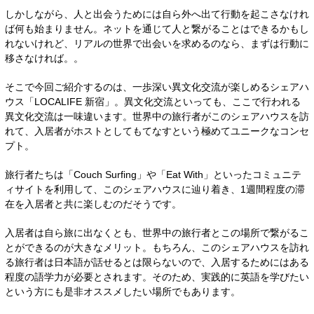
しかしながら、人と出会うためには自ら外へ出て行動を起こさなけれ
ば何も始まりません。ネットを通じて人と繋がることはできるかもし
れないけれど、リアルの世界で出会いを求めるのなら、まずは行動に
移さなければ。。
そこで今回ご紹介するのは、一歩深い異文化交流が楽しめるシェアハ
ウス「LOCALIFE 新宿」。異文化交流といっても、ここで行われる
異文化交流は一味違います。世界中の旅行者がこのシェアハウスを訪
れて、入居者がホストとしてもてなすという極めてユニークなコンセ
プト。
旅行者たちは「Couch Surfing」や「Eat With」といったコミュニテ
ィサイトを利用して、このシェアハウスに辿り着き、1週間程度の滞
在を入居者と共に楽しむのだそうです。
入居者は自ら旅に出なくとも、世界中の旅行者とこの場所で繋がるこ
とができるのが大きなメリット。もちろん、このシェアハウスを訪れ
る旅行者は日本語が話せるとは限らないので、入居するためにはある
程度の語学力が必要とされます。そのため、実践的に英語を学びたい
という方にも是非オススメしたい場所でもあります。