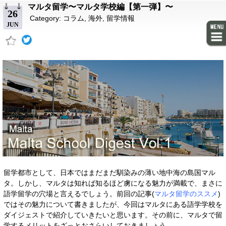
マルタ留学〜マルタ学校編【第一弾】〜
26
Category:
コラム
,
海外
,
留学情報
JUN
留学都市として、日本ではまだまだ馴染みの薄い地中海の島国マル
タ。しかし、マルタは知れば知るほど虜になる魅力が満載で、まさに
語学留学の穴場と言えるでしょう。前回の記事(
マルタ留学のススメ
)
ではその魅力について書きましたが、今回はマルタにある語学学校を
ダイジェストで紹介していきたいと思います。その前に、マルタで留
学するメリットをざっとおさらいしておきましょう。