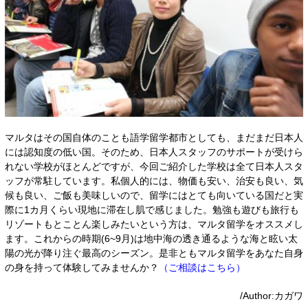
マルタはその国自体のことも語学留学都市としても、まだまだ日本人
には認知度の低い国。そのため、日本人スタッフのサポートが受けら
れない学校がほとんどですが、今回ご紹介した学校は全て日本人スタ
ッフが常駐しています。私個人的には、物価も安い、治安も良い、気
候も良い、ご飯も美味しいので、留学にはとても向いている国だと実
際に1カ月くらい現地に滞在し肌で感じました。勉強も遊びも旅行も
リゾートもとことん楽しみたいという方は、マルタ留学をオススメし
ます。これからの時期(6~9月)は地中海の透き通るような海と眩い太
陽の光が降り注ぐ最高のシーズン。是非ともマルタ留学をあなた自身
の身を持って体験してみませんか？
（ご相談はこちら）
/Author:カガワ