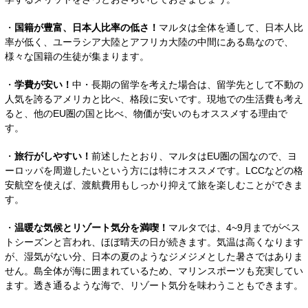
・
国籍が豊富、日本人比率の低さ！
マルタは全体を通して、日本人比
率が低く、ユーラシア大陸とアフリカ大陸の中間にある島なので、
様々な国籍の生徒が集まります。
・
学費が安い！
中・長期の留学を考えた場合は、留学先として不動の
人気を誇るアメリカと比べ、格段に安いです。現地での生活費も考え
ると、他のEU圏の国と比べ、物価が安いのもオススメする理由で
す。
・
旅行がしやすい！
前述したとおり、マルタはEU圏の国なので、ヨ
ーロッパを周遊したいという方には特にオススメです。LCCなどの格
安航空を使えば、渡航費用もしっかり抑えて旅を楽しむことができま
す。
・
温暖な気候とリゾート気分を満喫！
マルタでは、4~9月までがベス
トシーズンと言われ、ほぼ晴天の日が続きます。気温は高くなります
が、湿気がない分、日本の夏のようなジメジメとした暑さではありま
せん。島全体が海に囲まれているため、マリンスポーツも充実してい
ます。透き通るような海で、リゾート気分を味わうこともできます。