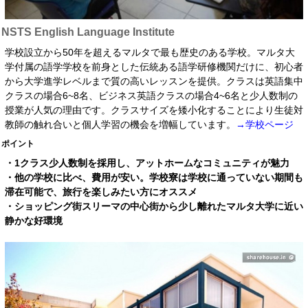
NSTS English Language Institute
学校設立から50年を超えるマルタで最も歴史のある学校。マルタ大
学付属の語学学校を前身とした伝統ある語学研修機関だけに、初心者
から大学進学レベルまで質の高いレッスンを提供。クラスは英語集中
クラスの場合6~8名、ビジネス英語クラスの場合4~6名と少人数制の
授業が人気の理由です。クラスサイズを矮小化することにより生徒対
教師の触れ合いと個人学習の機会を増幅しています。
→学校ページ
ポイント
・1クラス少人数制を採用し、アットホームなコミュニティが魅力
・他の学校に比べ、費用が安い。学校寮は学校に通っていない期間も
滞在可能で、旅行を楽しみたい方にオススメ
・ショッピング街スリーマの中心街から少し離れたマルタ大学に近い
静かな好環境