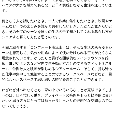
ハウスの大きな魅力であるな、と日々実感しながら生活を送っていま
す。
何となく人と話したいとき、一人で作業に集中したいとき、映画やゲ
ームなど一つの楽しみを誰かと共有したいとき、ただただ寛ぎたいと
き。その全てのシーンを日々の生活の中で満たしてくれる暮らし方が
シェアする暮らし方だと思うのです。
今回ご紹介する「コンフォート南流山」は、そんな生活のあらゆるシ
ーンを想定して、気分や用途によって使い分けられる空間がたくさん
用意されています。ゆったりと寛げる開放的なメインラウンジを始
め、ヨガやダンスなど室内で体を動かすことのできるフィットネスル
ーム、仲間数人と映画が楽しめるシアタールーム、そして、持ち帰っ
た仕事や集中して勉強することのできるワークスペースなどなど、目
的に合ったスペースで思い思いの時間を過ごすことができます。
わざわざ外へ出なくとも、家の中でいろいろなことが完結できてしま
うのは、日々忙しく働き、プライベートの時間をもっと効率的に使い
たいと思う方々にとっては願ったり叶ったりの理想的な空間なのでは
ないでしょうか。