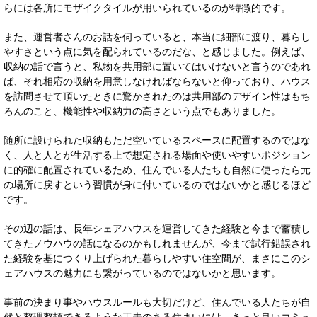
らには各所にモザイクタイルが用いられているのが特徴的です。
また、運営者さんのお話を伺っていると、本当に細部に渡り、暮らし
やすさという点に気を配られているのだな、と感じました。例えば、
収納の話で言うと、私物を共用部に置いてはいけないと言うのであれ
ば、それ相応の収納を用意しなければならないと仰っており、ハウス
を訪問させて頂いたときに驚かされたのは共用部のデザイン性はもち
ろんのこと、機能性や収納力の高さという点でもありました。
随所に設けられた収納もただ空いているスペースに配置するのではな
く、人と人とが生活する上で想定される場面や使いやすいポジション
に的確に配置されているため、住んでいる人たちも自然に使ったら元
の場所に戻すという習慣が身に付いているのではないかと感じるほど
です。
その辺の話は、長年シェアハウスを運営してきた経験と今まで蓄積し
てきたノウハウの話になるのかもしれませんが、今まで試行錯誤され
た経験を基につくり上げられた暮らしやすい住空間が、まさにこのシ
ェアハウスの魅力にも繋がっているのではないかと思います。
事前の決まり事やハウスルールも大切だけど、住んでいる人たちが自