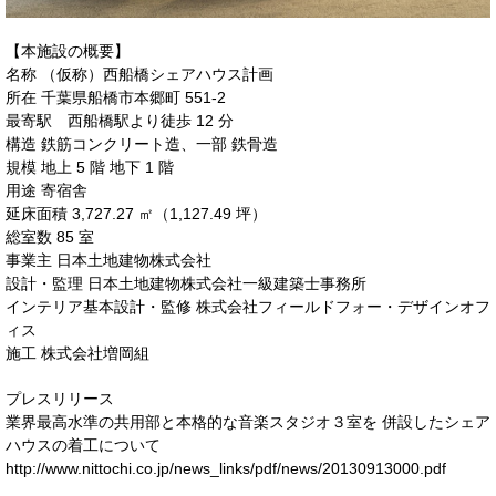
【本施設の概要】
名称 （仮称）西船橋シェアハウス計画
所在 千葉県船橋市本郷町 551-2
最寄駅 西船橋駅より徒歩 12 分
構造 鉄筋コンクリート造、一部 鉄骨造
規模 地上 5 階 地下 1 階
用途 寄宿舎
延床面積 3,727.27 ㎡（1,127.49 坪）
総室数 85 室
事業主 日本土地建物株式会社
設計・監理 日本土地建物株式会社一級建築士事務所
インテリア基本設計・監修 株式会社フィールドフォー・デザインオフ
ィス
施工 株式会社増岡組
プレスリリース
業界最高水準の共用部と本格的な音楽スタジオ３室を 併設したシェア
ハウスの着工について
http://www.nittochi.co.jp/news_links/pdf/news/20130913000.pdf