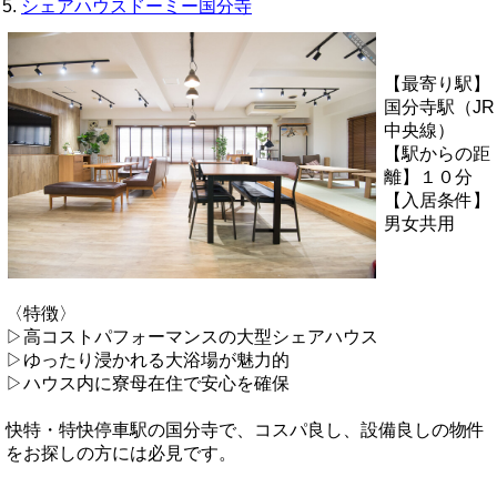
5.
シェアハウスドーミー国分寺
【最寄り駅】
国分寺駅（JR
中央線）
【駅からの距
離】１０分
【入居条件】
男女共用
〈特徴〉
▷高コストパフォーマンスの大型シェアハウス
▷ゆったり浸かれる大浴場が魅力的
▷ハウス内に寮母在住で安心を確保
快特・特快停車駅の国分寺で、コスパ良し、設備良しの物件
をお探しの方には必見です
。