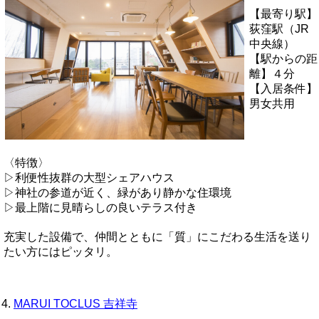
【最寄り駅】
荻窪駅（JR
中央線）
【駅からの距
離】４分
【入居条件】
男女共用
〈特徴〉
▷利便性抜群の大型シェアハウス
▷神社の参道が近く、緑があり静かな住環境
▷最上階に見晴らしの良いテラス付き
充実した設備で、仲間とともに「質」にこだわる生活を送り
たい方にはピッタリ。
4.
MARUI TOCLUS 吉祥寺