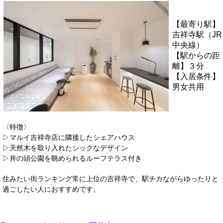
【最寄り駅】
吉祥寺駅（JR
中央線）
【駅からの距
離】３分
【入居条件】
男女共用
〈特徴〉
▷
マルイ吉祥寺店に隣接したシェアハウス
▷
天然木を取り入れたシックなデザイン
▷井の頭公園を眺められるルーフテラス付き
住みたい街ランキング常に上位の吉祥寺で、駅チカながらゆったりと
過ごしたい人におすすめです。