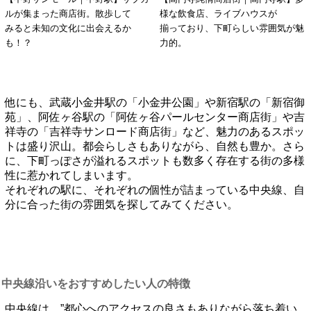
ルが集まった商店街。散歩して
様な飲食店、ライブハウスが
みると未知の文化に出会えるか
揃っており、下町らしい雰囲気が魅
も！？
力的。
他にも、武蔵小金井駅の「小金井公園」や新宿駅の「新宿御
苑」、阿佐ヶ谷駅の「阿佐ヶ谷パールセンター商店街」や吉
祥寺の「吉祥寺サンロード商店街」など、魅力のあるスポッ
トは盛り沢山。都会らしさもありながら、自然も豊か。さら
に、下町っぽさが溢れるスポットも数多く存在する街の多様
性に惹かれてしまいます。
それぞれの駅に、それぞれの個性が詰まっている中央線、自
分に合った街の雰囲気を探してみてください。
中央線沿いをおすすめしたい人の特徴
中央線は、”都心へのアクセスの良さもありながら落ち着い