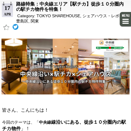
路線特集：中央線エリア【駅チカ】徒歩１０分圏内
17
の駅チカ物件を特集！
APR
Category:
TOKYO SHAREHOUSE
,
シェアハウス・レポート
,
豊島区
,
関東
皆さん、こんにちは！
線沿いにある、徒歩１０分圏内の駅
今回のテーマは、「
中央線
チカ物件
」！