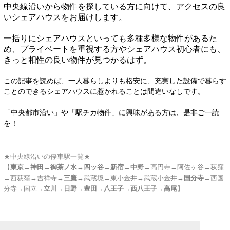
中央線沿いから物件を探している方に向けて、アクセスの良
いシェアハウスをお届けします。
一括りにシェアハウスといっても多種多様な物件があるた
め、プライベートを重視する方やシェアハウス初心者にも、
きっと相性の良い物件が見つかるはず。
この記事を読めば、一人暮らしよりも格安に、充実した設備で暮らす
ことのできるシェアハウスに惹かれることは間違いなしです。
「中央都市沿い」や「駅チカ物件」に興味がある方は、是非ご一読
を！
★中央線沿いの停車駅一覧★
【
東京
→
神田
→
御茶ノ水
→
四ッ谷
→
新宿
→
中野
→高円寺→阿佐ヶ谷→荻窪
→西荻窪→吉祥寺→
三鷹
→武蔵境→東小金井→武蔵小金井→
国分寺
→西国
分寺→国立→
立川
→
日野
→
豊田
→
八王子
→
西八王子
→
高尾
】