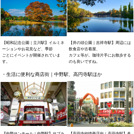
【昭和記念公園｜立川駅】イルミネ
【井の頭公園｜吉祥寺駅】周辺には
ーションやお花見など、季節
飲食店や古着屋、
ごとにイベントが開催されていま
カフェ等が。珈琲片手にお散歩する
す。
のも良いですね。
・生活に便利な商店街｜中野駅、高円寺駅ほか
【中野サンモール｜中野駅】サブカ
【高円寺純情商店街｜高円寺駅】多