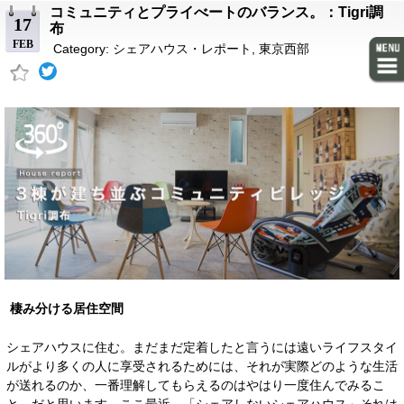
コミュニティとプライべートのバランス。：Tigri調
17
布
FEB
Category:
シェアハウス・レポート
,
東京西部
棲み分ける居住空間
シェアハウスに住む。まだまだ定着したと言うには遠いライフスタイ
ルがより多くの人に享受されるためには、それが実際どのような生活
が送れるのか、一番理解してもらえるのはやはり一度住んでみるこ