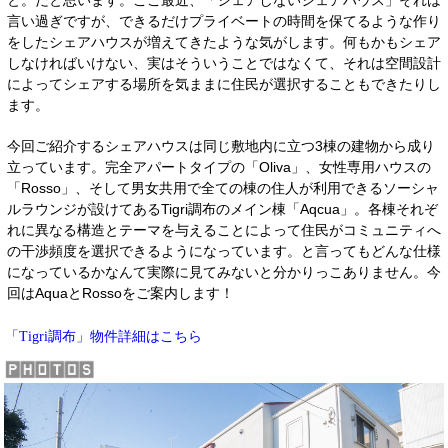
と。だと思います。
ここ最近、「シェアしないシェアハウス」それは
言い過ぎですが、できるだけプライベートの時間を保てるような作り
をしたシェアハウスが増えてきたような気がします。何もかもシェア
しなければいけない、実はそういうことではなくて、それは空間設計
によってシェアする場所を気ままに住民が選択することもできたりし
ます。
今回ご紹介するシェアハウスは同じ敷地内に立つ3棟の建物から成り
立っています。完全アパートタイプの「Oliva」、女性専用ハウスの
「Rosso」、そして男女共用で全ての棟の住人が利用できるソーシャ
ルラウンジが設けてあるTigri調布のメイン棟「Aqcua」。各棟それぞ
れに異なる構造とテーマを与えることによって住民がコミュニティへ
の干渉頻度を選択できるようになっています。と言ってもどんな仕様
になっているかなんて実際に見てみないと分かりっこありません。今
回はAquaとRossoをご案内します！
物件詳細はこちら
「Tigri調布」