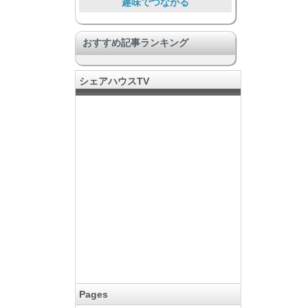
趣味でつながる
暮らしを通して助け合う
おすすめ記事ランキング
国際国流もできる
ワンランク上の豪華な施設
シェアハウスTV
旅人、短期滞在者向け
コミュニティのある暮らし
音楽好きに嬉しい
クリエーターが集う場所
ペットと暮らす
Pages