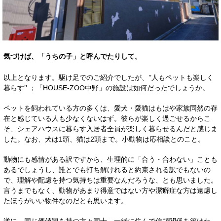
気づけば、「うちの子」と呼んでたりして。
以上となります。駆け足でのご紹介でしたが、’’人もペットも楽しく
暮らす’’ ；「HOUSE-ZOO中野」の施設は如何だったでしょうか。
ペットを飼われている方の多くは、愛犬・愛猫はもはや家族同然の存
在と感じている人も少なくないはず。彼らが楽しく過ごせるからこ
そ、シェアハウスに暮らす入居者全員が楽しく暮らせるんだと感じま
した。なお、犬は1頭、猫は2頭まで。小動物は応相談とのこと。
動物にも感情がある訳ですから、生理的に「合う・合わない」ことも
あるでしょうし、誰とでも打ち解けれると約束される訳でもないの
で、理解や配慮を持つ気持ちは重要なんだろうな、とも思いました。
言うまでもなく、動物があまり得意ではない方や潔癖症な方は遠慮し
たほうがいい物件なのだとも思います。