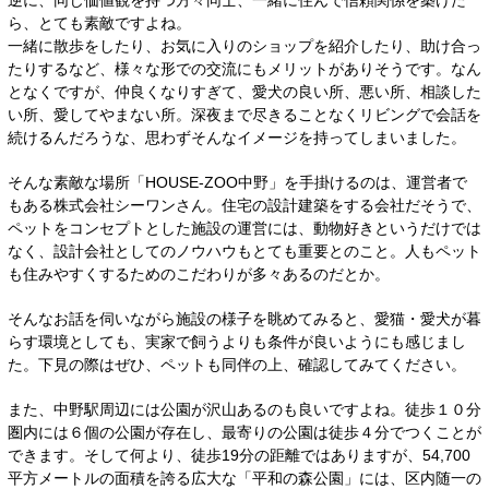
逆に、同じ価値観を持つ方々同士、一緒に住んで信頼関係を築けた
ら、とても素敵ですよね。
一緒に散歩をしたり、お気に入りのショップを紹介したり、助け合っ
たりするなど、様々な形での交流にもメリットがありそうです。なん
となくですが、仲良くなりすぎて、愛犬の良い所、悪い所、相談した
い所、愛してやまない所。深夜まで尽きることなくリビングで会話を
続けるんだろうな、思わずそんなイメージを持ってしまいました。
そんな素敵な場所「HOUSE-ZOO中野」を手掛けるのは、運営者で
もある株式会社シーワンさん。住宅の設計建築をする会社だそうで、
ペットをコンセプトとした施設の運営には、動物好きというだけでは
なく、設計会社としてのノウハウもとても重要とのこと。人もペット
も住みやすくするためのこだわりが多々あるのだとか。
そんなお話を伺いながら施設の様子を眺めてみると、愛猫・愛犬が暮
らす環境としても、実家で飼うよりも条件が良いようにも感じまし
た。下見の際はぜひ、ペットも同伴の上、確認してみてください。
また、中野駅周辺には公園が沢山あるのも良いですよね。徒歩１０分
圏内には６個の公園が存在し、最寄りの公園は徒歩４分でつくことが
できます。そして何より、徒歩19分の距離ではありますが、54,700
平方メートルの面積を誇る広大な「平和の森公園」には、区内随一の