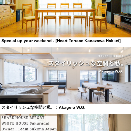
Special up your weekend : [Heart Terrace Kanazawa Hakkei]
スタイリッシュな空間と私。：Akagera W.G.