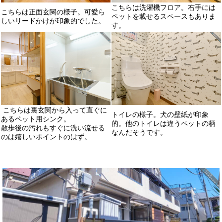
こちらは洗濯機フロア。右手には
こちらは正面玄関の様子。可愛ら
ペットを載せるスペースもありま
しいリードかけが印象的でした。
す。
こちらは裏玄関から入って直ぐに
トイレの様子。犬の壁紙が印象
あるペット用シンク。
的。他のトイレは違うペットの柄
散歩後の汚れもすぐに洗い流せる
なんだそうです。
のは嬉しいポイントのはず。