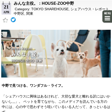
みんな主役。：HOUSE-ZOO中野
21
Category:
TOKYO SHAREHOUSE
,
シェアハウス・レポート
,
APR
中野区
,
関東
中野で見つける、ワンダフル・ライフ。
「シェアハウスに興味はあるけれど、大切な愛犬と離れる訳にはいか
ないし,,,」。 ペットを育てながら、このメディアを読んでいる方の
中には、心の中で思わずそう呟いているいる人だって、きっといるは