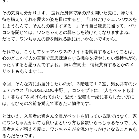
ず。
その気持ち分かります。 疲れた身体で家の扉を開いた先に、帰りを
待ち構えてくれる愛犬の姿を目にすると、「自分だけシェアハウスを
しようなんて、そんなの勝手すぎる…」そう自己嫌悪に陥って、パソ
コンを閉じては、ワンちゃんとの暮らしを続けたくなりますよね。
だって、ワンちゃんの傍を離れる訳にはいかないですから。
それでも、こうしてシェアハウスのサイトを閲覧するということは、
心のどこかで人の言葉で意思疎通をする機会を増やしたい気持ちがあ
ったりすると思うんですよね。 飼い主同士、情報共有するとかのメ
リットもありますし。
今回、そんな方にお届けしたいのが、３階建て１７室、男女共有のシ
ェアハウス「HOUSE-ZOO中野」。コンセプトに、’’人もペットも楽
しく暮らす’’を掲げられており、愛犬・愛猫も一緒に暮らしたい方に
は、ぜひその名前を覚えて頂きたい物件です。
とはいえ、入居者の皆さん全員がペットを飼っている訳ではなく、家
にワンちゃんがいても良いよという方も多数いらっしゃるそうで、入
居者さんが増える度に、ワンちゃんが交流のきっかけとなることもあ
るんだそうです。