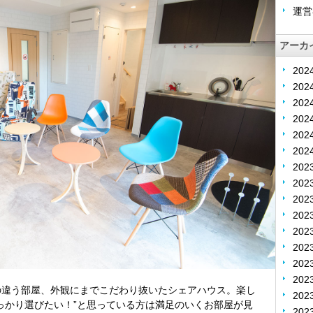
運営
アーカ
202
202
20
20
20
20
202
202
202
20
20
20
20
20
の違う部屋、外観にまでこだわり抜いたシェアハウス。楽し
20
っかり選びたい！”と思っている方は満足のいくお部屋が見
20