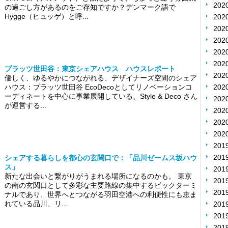
202
の過ごし方があるのをご存知ですか？デンマーク語で
Hygge（ヒュッゲ）と呼...
202
202
20
20
20
プラッツ世田谷：東京シェアハウス ハウスレポート
20
優しく、ゆるやかにつながれる、デザイナーズ空間のシェア
ハウス：プラッツ世田谷 EcoDecoとしてリノベーションコ
20
ーディネートを中心に事業展開している、Style & Deco さん
20
が運営する...
20
20
20
201
201
シェアする暮らしを都心の玄関口で：「品川ゼームス坂ハウ
ス」
201
新たな出会いと繋がりがうまれる場所になるのかも。 東京
20
の南の玄関口として多彩な主要路線の集中するビックターミ
20
ナルであり、世界へとつながる羽田空港への利便性にも恵ま
れている品川、リ...
20
20
20