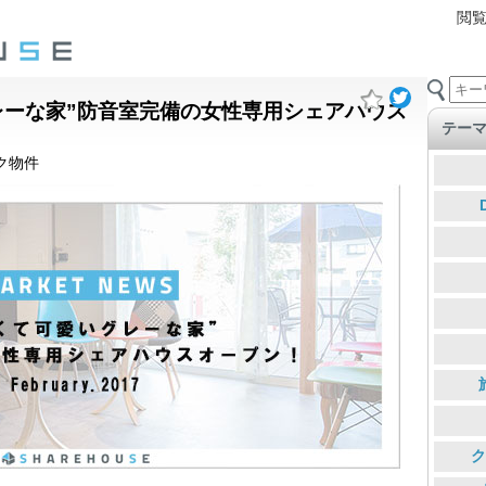
閲
レーな家”防音室完備の女性専用シェアハウス
テー
ク物件
ク