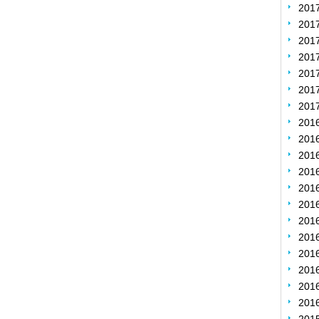
20
20
20
20
20
20
20
201
201
201
20
20
20
20
20
20
20
20
20