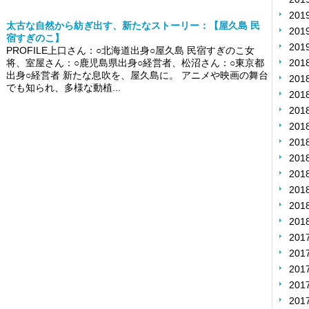
20
太古な自然から紡ぎ出す、新たなストーリー：【屋久島 民
20
宿すぎのこ】
20
PROFILE上口さん：○北海道出身○屋久島 民宿すぎのこ女
将、室屋さん：○鹿児島県出身○経営者、松沼さん：○東京都
201
出身○経営者 新たな息吹を、屋久島に。 アニメや映画の舞台
201
でも知られ、多様な動植...
201
20
20
20
20
20
20
20
20
201
201
201
20
20