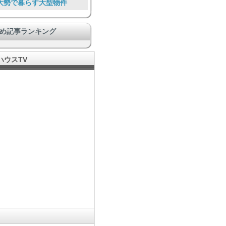
大勢で暮らす大型物件
らしを通して助け合う
め記事ランキング
その他ユニーク物件
HOあり、仕事とつながる
ハウスTV
ペットと暮らす
安心安全
ンランク上の豪華な施設
ミュニティのある暮らし
Food Lover