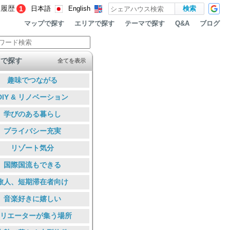
覧履歴
1
日本語
English
マップで探す
エリアで探す
テーマで探す
ブログ
Q&A
マで探す
全てを表示
趣味でつながる
DIY & リノベーション
学びのある暮らし
プライバシー充実
リゾート気分
国際国流もできる
旅人、短期滞在者向け
音楽好きに嬉しい
リエーターが集う場所