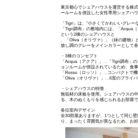
東京都心でシェアハウスを運営する株式
ールームを併設した女性専用シェアハ
「Tigri」は、”小さくてかわいいグレ
「Tigri調布」の敷地内には、「Acq
という2棟のシェアハウスと
、「Oliva（オリヴァ）」（緑の建物
放し調のグレーをメインカラーとして
・3棟のコンセプト
「Acqua（アクア）」…「Tigri調
ョンルームが併設されているため、食
「Rosso（ロッソ）」…コンパクト
「Oliva（オリヴァ）」…6室のプラ
・シェアハウスの特徴
無垢材の床板を使用。シェアハウスの
る、木のぬくもりを感じられるお部屋
各位室内デザイン
全30部屋ありますが、1つとして同じ
り、まったく雰囲気が異なるため、お