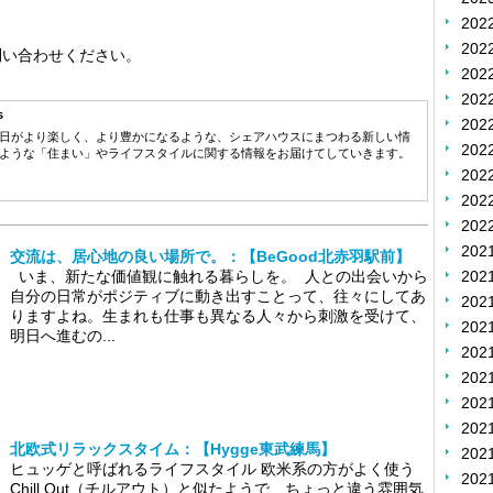
202
202
問い合わせください。
20
20
s
20
日がより楽しく、より豊かになるような、シェアハウスにまつわる新しい情
20
ような「住まい」やライフスタイルに関する情報をお届けてしていきます。
20
20
20
202
交流は、居心地の良い場所で。：【BeGood北赤羽駅前】
いま、新たな価値観に触れる暮らしを。 人との出会いから
202
自分の日常がポジティブに動き出すことって、往々にしてあ
202
りますよね。生まれも仕事も異なる人々から刺激を受けて、
20
明日へ進むの...
20
20
20
20
北欧式リラックスタイム：【Hygge東武練馬】
20
ヒュッゲと呼ばれるライフスタイル 欧米系の方がよく使う
20
Chill Out（チルアウト）と似たようで、ちょっと違う雰囲気