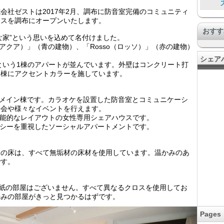
会社ゼストは2017年2月、調布に防音室完備のコミュニティ
暮
ウスを調布にオープンいたします。
おすす
ーな家”という思いを込めて名付けました。
ua（アクア）」（青の建物）、「Rosso（ロッソ）」（赤の建物）
SO
シェア
）という1棟のアパートが並んでいます。外壁はコンクリート打
各棟にアクセントカラーを施しています。
布」のメイン棟です。カラオケを設置した防音室とコミュニケーシ
ワ
事会や様々なイベントを行えます。
で機能的なレイアウトの女性専用シェアハウスです。
コ
イバシーを重視したソーシャルアパートメントです。
中の床は、すべて無垢材の床材を使用しています。温かみのあ
です。
壁紙の部屋はございません。すべて異なるクロスを使用してお
好みの部屋がきっと見つかるはずです。
Pages