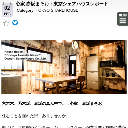
心家 赤坂まそお：東京シェアハウスレポート
02
Category:
TOKYO SHAREHOUSE
FEB
六本木、乃木坂、赤坂の真ん中で。：心家 赤坂まそお
住むことを憧れた街、ありませんか。
例えば、大使館やインターナショナルスクールが立ち並ぶ国際色豊か