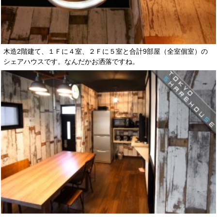
木造2階建て、１Ｆに４室、２Ｆに５室と合計9部屋（全室個室）の
シェアハウスです。なんだかお洒落ですね。