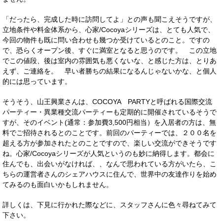
「だったら、完成した時に訪問してよ」との声も聞こえそうですが、
立地条件や料金体系から、心家/Cocoyaシリーズは、とても人気で、
今回の物件も既に問い合わせも幾つか受けているとのこと。ですの
で、恐らくオープン後、すぐに満室となると思うのです。 この立地
でこの値段、後は室内の雰囲気も悪くないな、と感じた方は、とりあ
えず、
ご連絡を
。 早い者勝ちの結果になるんじゃないかな、と個人
的には思っています。
そうそう、山王興業さんは、COCOYA PARTYと呼ばれる国際交流
パーティー・異業種交流パーティーも定期的に開催されているそうで
すが、そのイベント(通常：参加費3,500円相当）を入居者の方は、無
料でご招待されるとのことです。前回のパーティーでは、２００名を
超える方が参加されたとのことですので、楽しい交流ができそうです
ね。心家/Cocoyaシリーズが人気というのも妙に納得します。都会に
住んでも、出会いがなければ、、なんで思われている方がいたら、こ
ちらの運営者さんのシェアハウスに住んで、世界中の友達作りを始め
てみるのも面白いかもしれません。
詳しくは、下見に行かれた際などに、スタッフさんに色々尋ねてみて
下さい。