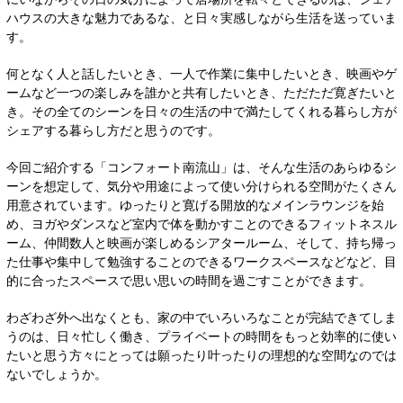
ハウスの大きな魅力であるな、と日々実感しながら生活を送っていま
す。
何となく人と話したいとき、一人で作業に集中したいとき、映画やゲ
ームなど一つの楽しみを誰かと共有したいとき、ただただ寛ぎたいと
き。その全てのシーンを日々の生活の中で満たしてくれる暮らし方が
シェアする暮らし方だと思うのです。
今回ご紹介する「コンフォート南流山」は、そんな生活のあらゆるシ
ーンを想定して、気分や用途によって使い分けられる空間がたくさん
用意されています。ゆったりと寛げる開放的なメインラウンジを始
め、ヨガやダンスなど室内で体を動かすことのできるフィットネスル
ーム、仲間数人と映画が楽しめるシアタールーム、そして、持ち帰っ
た仕事や集中して勉強することのできるワークスペースなどなど、目
的に合ったスペースで思い思いの時間を過ごすことができます。
わざわざ外へ出なくとも、家の中でいろいろなことが完結できてしま
うのは、日々忙しく働き、プライベートの時間をもっと効率的に使い
たいと思う方々にとっては願ったり叶ったりの理想的な空間なのでは
ないでしょうか。