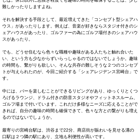
しば。休日以外に息抜き程度でも趣味の時間を確保することは、少し
難しかったりしますよね。
それを解決する手段として、最近増えてきた「コンセプト型シェアハ
ウス」があったりします。例えば、音楽が好きならスタジオ付きのシ
ェアハウスがあったり、ゴルファーの為にゴルフ場付きのシェアハウ
スがあったり。
でも、どうせ住むなら色々な職種や趣味がある人たちと触れ合いた
い、という方も少なからずいらっしゃるのではないでしょうか。趣味
の時間も、繫がりも欲しい。そんな共存の難しそうな２つのコンセプ
トが与えられたのが、今回ご紹介する「シェアレジデンス宮崎台」で
す。
中には、バーを楽しむことができるリビングがあり、ゆっくりとくつ
ろげるラウンジ、ドラム付きの防音スタジオやフィットネスルーム、
ゴルフ場まで付いています。これだけ多様なニーズに応えることがで
きれば、自分の趣味の時間も確保できて、色々な方との繋がりも増え
るのではないでしょうか。
最寄りの宮崎台駅は、渋谷まで22分、商店街が賑わいを見せる溝の
口駅は２つ隣の駅にあり、立地も利便性が高いです。