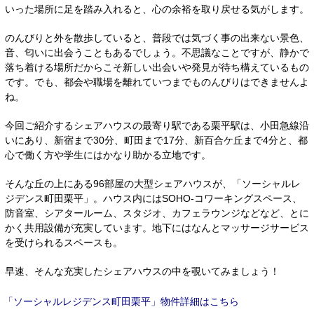
いった場所に足を踏み入れると、心の余裕を取り戻せる気がします。
のんびりと外を散歩していると、普段では気づく事の出来ない景色、
音、匂いに出会うこともあるでしょう。不思議なことですが、静かで
落ち着ける場所だからこそ新しい出会いや発見が待ち構えているもの
です。でも、都会や職場を離れていつまでものんびりはできませんよ
ね。
今回ご紹介するシェアハウスの最寄り駅である栗平駅は、小田急線沿
いにあり、新宿まで30分、町田まで17分、新百合ケ丘まで4分と、都
心で働く方や学生にはかなり助かる立地です。
そんな丘の上にある96部屋の大型シェアハウスが、「ソーシャルレ
ジデンス町田栗平」。ハウス内にはSOHO-コワーキングスペース、
防音室、シアタールーム、スタジオ、カフェラウンジなどなど、とに
かく共用設備が充実しています。地下にはなんとマッサージサービス
を受けられるスペースも。
早速、そんな充実したシェアハウスの中を覗いてみましょう！
物件詳細はこちら
「ソーシャルレジデンス町田栗平」