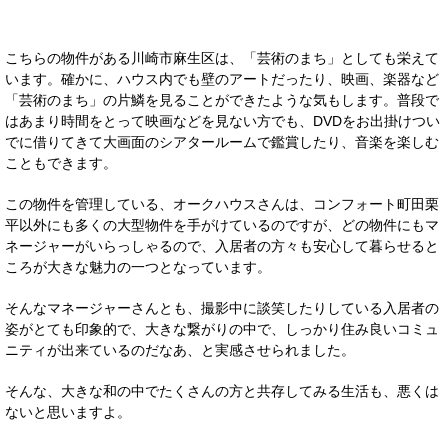
こちらの物件がある川崎市麻生区は、「芸術のまち」としても栄えて
います。確かに、ハウス内でも壁のアートだったり、映画、楽器など
「芸術のまち」の片鱗を見ることができたような気もします。普段で
はあまり時間をとって映画などを見ない方でも、DVDをお出掛けつい
でに借りてきて大画面のシアタールームで鑑賞したり、音楽を楽しむ
こともできます。
この物件を管理している、オークハウスさんは、コンフォート町田栗
平以外にも多くの大型物件を手がけているのですが、どの物件にもマ
ネージャーがいらっしゃるので、入居者の方々も安心して暮らせると
ころが大きな魅力の一つとなっています。
そんなマネージャーさんとも、撮影中に談笑したりしている入居者の
姿がとても印象的で、大きな繋がりの中で、しっかり住み良いコミュ
ニティが出来ているのだなあ、と実感させられました。
そんな、大きな和の中でたくさんの方と共存してみる生活も、悪くは
ないと思いますよ。