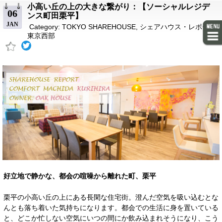
小高い丘の上の大きな繋がり：【ソーシャルレジデ
06
ンス町田栗平】
JAN
Category:
TOKYO SHAREHOUSE
,
シェアハウス・レポート
,
東京西部
好立地で静かな、都会の喧噪から離れた町、栗平
栗平の小高い丘の上にある長閑な住宅街。澄んだ空気を吸い込むとな
んとも落ち着いた気持ちになります。都会での生活に身を置いている
と、どこか忙しない空気にいつの間にか飲み込まれそうになり、こう