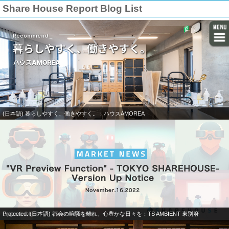
Share House Report Blog List
(日本語) 暮らしやすく、働きやすく。：ハウスAMOREA
Upgrade of the “VR Preview Function
Protected: (日本語) 都会の喧騒を離れ、心豊かな日々を：TS AMBIENT 東別府