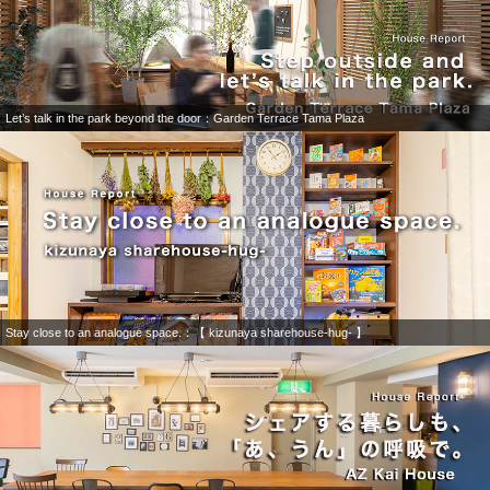
Let’s talk in the park beyond the door：Garden Terrace Tama Plaza
Stay close to an analogue space.：【 kizunaya sharehouse-hug- 】