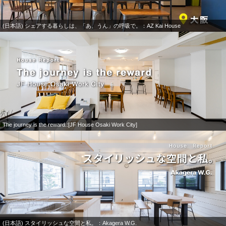
(日本語) シェアする暮らしは、「あ、うん」の呼吸で。：AZ Kai House
The journey is the reward.:[JF House Osaki Work City]
(日本語) スタイリッシュな空間と私。：Akagera W.G.