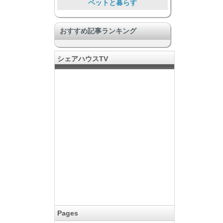
ペットと暮らす
ワンランク上の豪華な施設
おすすめ記事ランキング
コミュニティのある暮らし
クリエーターが集う場所
シェアハウスTV
その他ユニーク物件
DIY & リノベーション
リゾート気分
音楽好きに嬉しい
Food Lover
Pages