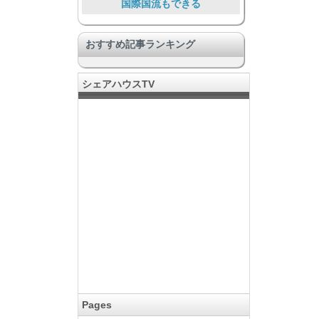
国際国流もできる
プライバシー充実
おすすめ記事ランキング
SOHOあり、仕事とつながる
Food Lover
シェアハウスTV
DIY & リノベーション
コミュニティのある暮らし
暮らしを通して助け合う
安心安全
大勢で暮らす大型物件
Pages