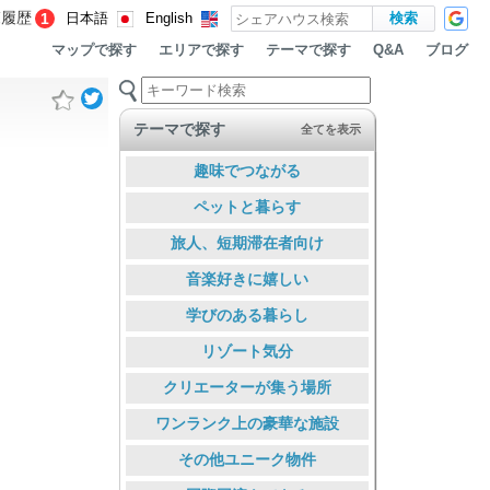
覧履歴
1
日本語
English
マップで探す
エリアで探す
テーマで探す
ブログ
Q&A
テーマで探す
全てを表示
趣味でつながる
ペットと暮らす
旅人、短期滞在者向け
音楽好きに嬉しい
学びのある暮らし
リゾート気分
クリエーターが集う場所
ワンランク上の豪華な施設
その他ユニーク物件